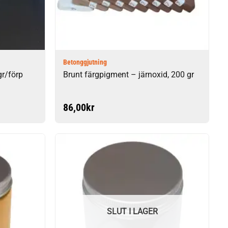
Betonggjutning
r/förp
Brunt färgpigment – järnoxid, 200 gr
86,00
kr
SLUT I LAGER