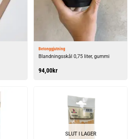
Betonggjutning
Blandningsskål 0,75 liter, gummi
94,00
kr
SLUT I LAGER