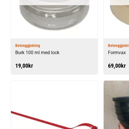
Betonggjutning
Betonggjutn
Burk 100 ml med lock
Formvax
19,00
kr
69,00
kr