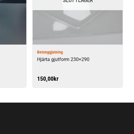
SLUT I LAGER
Betonggjutning
Hjärta gjutform 230×290
150,00
kr