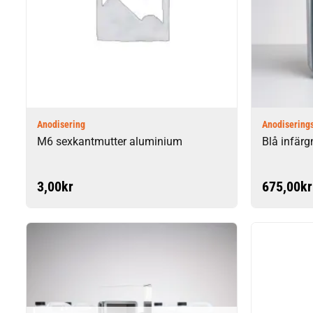
Anodisering
Anodisering
M6 sexkantmutter aluminium
Blå infärg
3,00
kr
675,00
kr