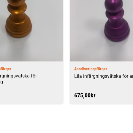
sfärger
Anodiseringsfärger
ärgningsvätska för
Lila infärgningsvätska för 
ng
675,00
kr