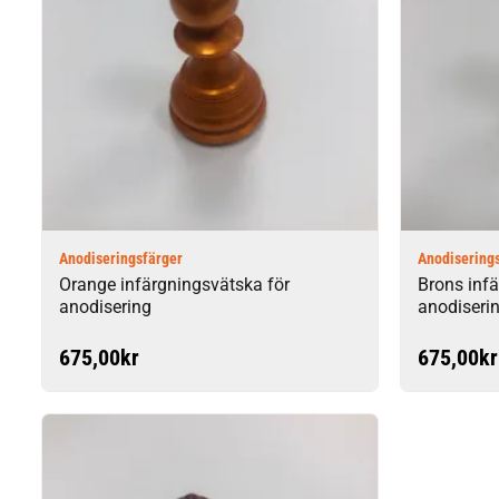
Anodiseringsfärger
Anodisering
Orange infärgningsvätska för
Brons inf
anodisering
anodiseri
675,00
kr
675,00
kr