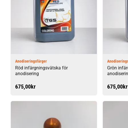
Anodiseringsfärger
Anodisering
Röd infärgningsvätska för
Grön infä
anodisering
anodiseri
675,00
kr
675,00
kr