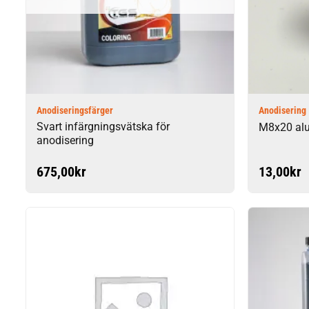
Anodiseringsfärger
Anodisering
Svart infärgningsvätska för
M8x20 al
anodisering
675,00
kr
13,00
kr