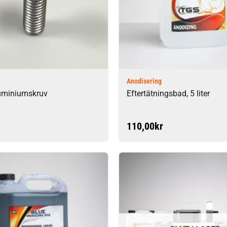
Anodisering
uminiumskruv
Eftertätningsbad, 5 liter
110,00
kr