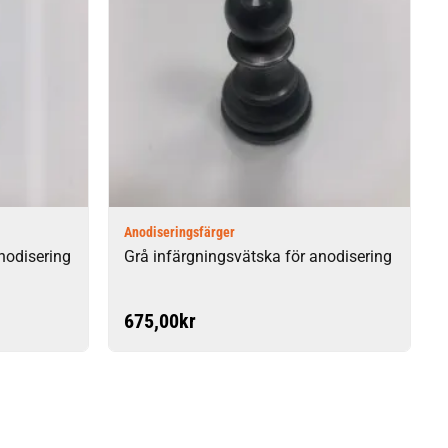
Anodiseringsfärger
anodisering
Grå infärgningsvätska för anodisering
675,00
kr