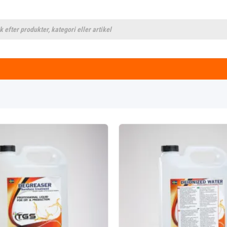
cts
h