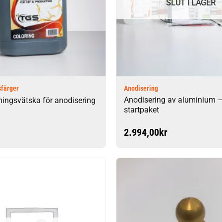
SLUT I LAGER
sfärger
Anodisering
Anodisering av aluminium 
ningsvätska för anodisering
startpaket
2.994,00
kr