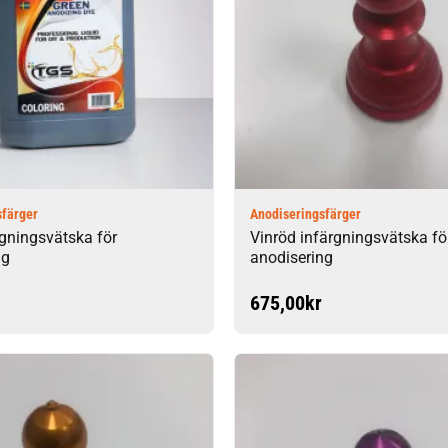
sfärger
Anodiseringsfärger
rgningsvätska för
Vinröd infärgningsvätska fö
ng
anodisering
675,00
kr