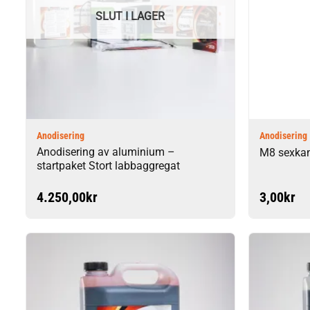
SLUT I LAGER
Anodisering
Anodisering
Anodisering av aluminium –
M8 sexkan
startpaket Stort labbaggregat
4.250,00
kr
3,00
kr