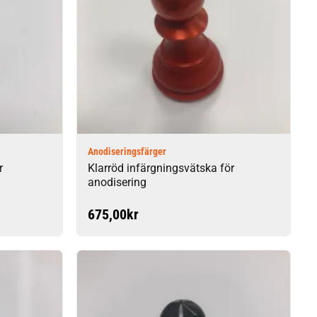
Anodiseringsfärger
r
Klarröd infärgningsvätska för
anodisering
675,00
kr