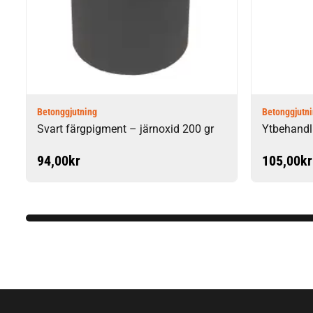
Betonggjutning
Betonggjutn
Svart färgpigment – järnoxid 200 gr
Ytbehandl
94,00
kr
105,00
kr