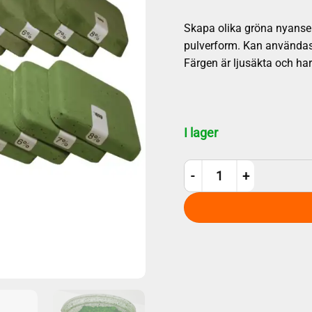
Skapa olika gröna nyanser
pulverform. Kan användas f
Färgen är ljusäkta och h
I lager
Betongfärg - Grönt färgpigme