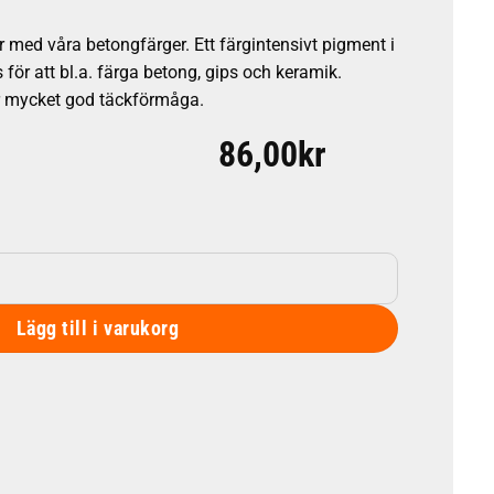
 med våra betongfärger. Ett färgintensivt pigment i
ör att bl.a. färga betong, gips och keramik.
ar mycket god täckförmåga.
86,00
kr
nt - 100 gr mängd
Lägg till i varukorg