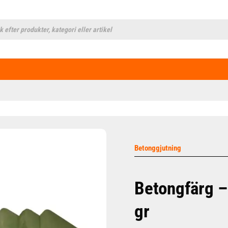
cts
h
Betonggjutning
Betongfärg –
gr