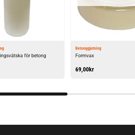
ing
Betonggjutning
ingsvätska för betong
Formvax
69,00
kr