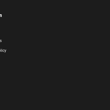
n
s
licy