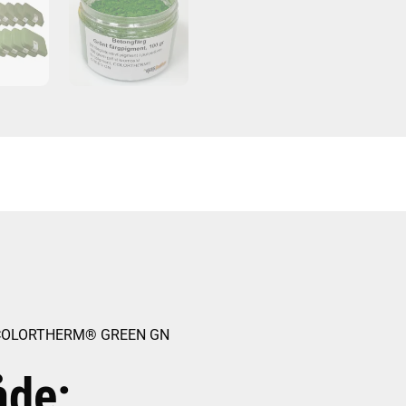
nt, COLORTHERM® GREEN GN
åde: