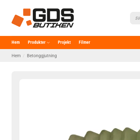
Skip
to
Produ
searc
content
Hem
Produkter
Projekt
Filmer
Hem
/
Betonggjutning