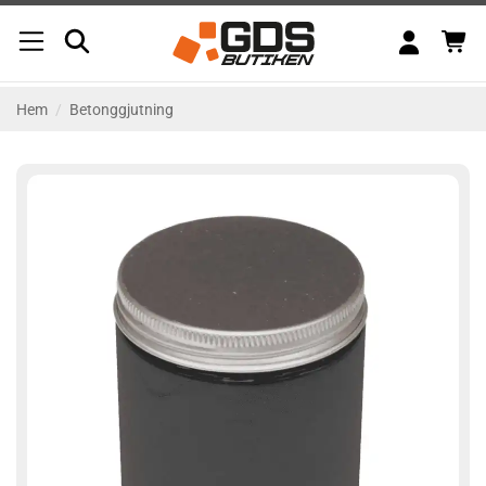
Skip
to
content
Hem
/
Betonggjutning