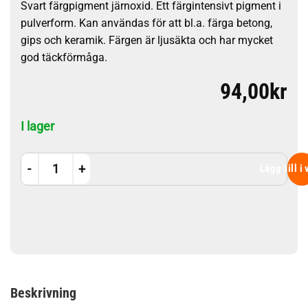
Svart färgpigment järnoxid. Ett färgintensivt pigment i
pulverform. Kan användas för att bl.a. färga betong,
gips och keramik. Färgen är ljusäkta och har mycket
god täckförmåga.
94,00
kr
I lager
Svart färgpigment - järnoxid 200 gr mängd
Lägg till i
Beskrivning