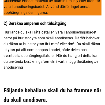
Observera!
Endast material av aluminium, bly eller titan får
vara i anodiseringsbadet. Använd därför inget annat i
upphängningslösningarna.
C) Beräkna amperen och tidsåtgång
Hur länge du skall låta detaljen vara i anodiseringsbadet
beror på hur stor yta som skall anodiseras. Därför behöver
du räkna ut hur stor ytan är i mm² eller dm². Du skall räkna
ut ytan på allt som doppas i badet, både delen och
eventuella upphängingsfixturer. När du har gjort detta kan
du använda beräkningsformeln i vårt inlägg
Beräkning av
anodisering
Följande behållare skall du ha framme när
du skall anodisera.