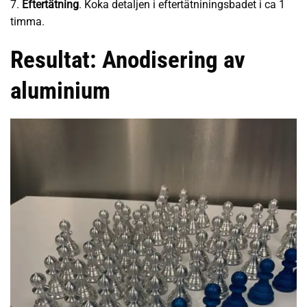
7.
Eftertätning
. Koka detaljen i eftertätniningsbadet i ca 1
timma.
Resultat: Anodisering av
aluminium