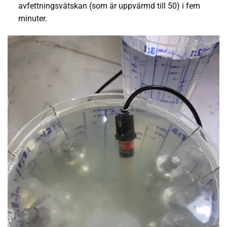
avfettningsvätskan (som är uppvärmd till 50) i fem
minuter.