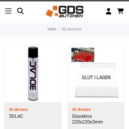
Skip
to
content
Hem
/
3D skrivare
SLUT I LAGER
3D skrivare
3D skrivare
3DLAC
Glasskiva
220x220x3mm