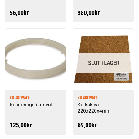
56,00
kr
380,00
kr
SLUT I LAGER
3D skrivare
3D skrivare
Rengöringsfilament
Korkskiva
220x220x4mm
125,00
kr
69,00
kr