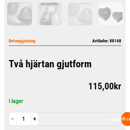
Betonggjutning
Artikelnr: 88148
Två hjärtan gjutform
115,00
kr
I lager
Två hjärtan gjutform mängd
Lägg till i