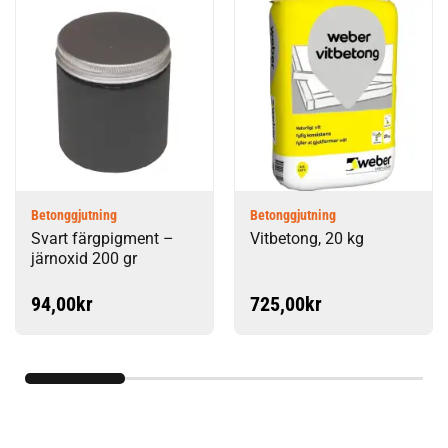
Betonggjutning
Betonggjutning
Svart färgpigment –
Vitbetong, 20 kg
järnoxid 200 gr
94,00
kr
725,00
kr