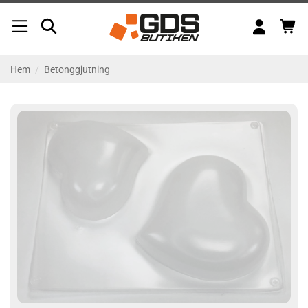
Skip
to
content
Hem
/
Betonggjutning