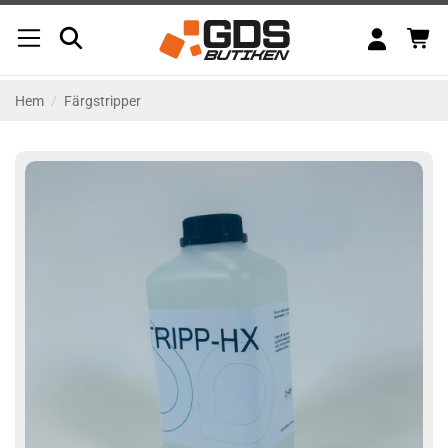
Skip
to
content
Hem
/
Färgstripper