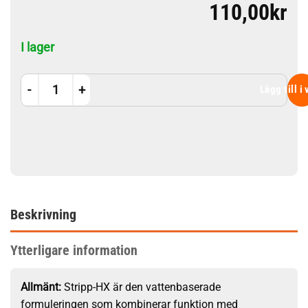
110,00
kr
I lager
Stripp-HX 1 Liter mängd
Lägg till i
Beskrivning
Ytterligare information
Allmänt:
Stripp-HX är den vattenbaserade
formuleringen som kombinerar funktion med