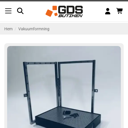
Skip
to
content
Hem
/
Vakuumformning