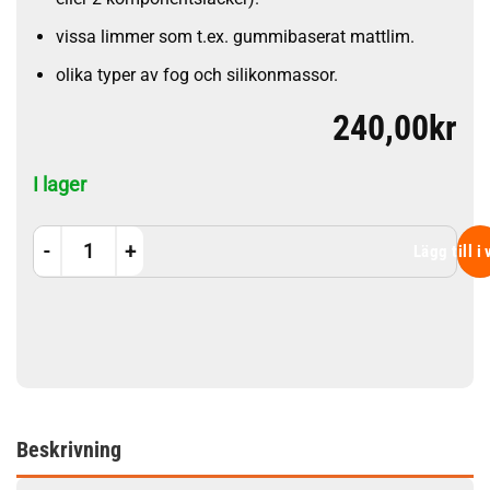
vissa limmer som t.ex. gummibaserat mattlim.
olika typer av fog och silikonmassor.
240,00
kr
I lager
Stripp-ER 1 Liter mängd
Lägg till i
Beskrivning