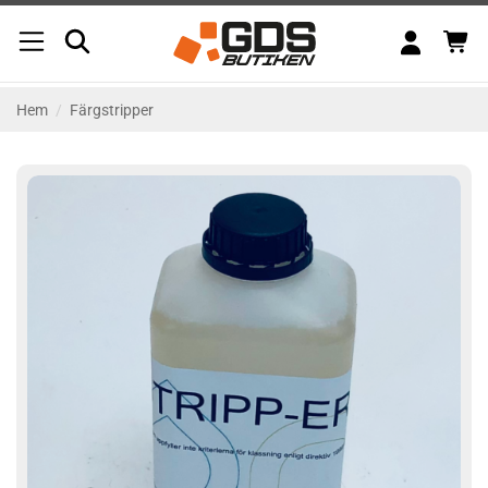
Skip
to
content
Hem
/
Färgstripper