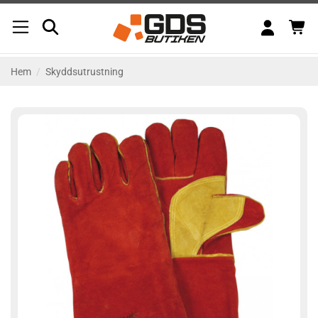
Skip
to
content
Hem
/
Skyddsutrustning