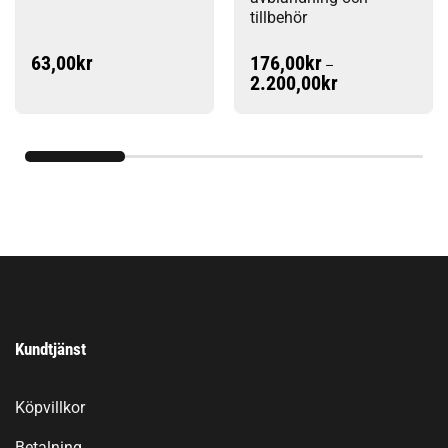
tillbehör
63,00
kr
176,00
kr
–
Prisintervall:
2.200,00
kr
176,00kr
till
2.200,00kr
Kundtjänst
Köpvillkor
Betalning