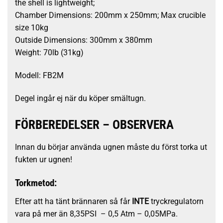
the shell is lightweight;
Chamber Dimensions: 200mm x 250mm; Max crucible
size 10kg
Outside Dimensions: 300mm x 380mm
Weight: 70lb (31kg)
Modell: FB2M
Degel ingår ej när du köper smältugn.
FÖRBEREDELSER – OBSERVERA
Innan du börjar använda ugnen måste du först torka ut
fukten ur ugnen!
Torkmetod
:
Efter att ha tänt brännaren så får
INTE
tryckregulatorn
vara på mer än 8,35PSI
– 0,5 Atm – 0,05MPa.