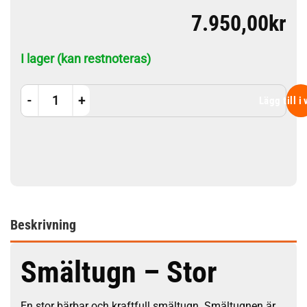
7.950,00
kr
I lager (kan restnoteras)
Smältugn - Stor mängd
Lägg till i
Beskrivning
Smältugn – Stor
En stor bärbar och kraftfull smältugn. Smältugnen är