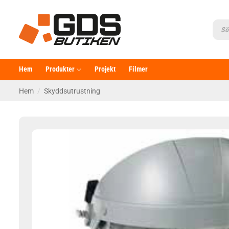
Skip
to
Produ
searc
content
Hem
Produkter
Projekt
Filmer
Hem
/
Skyddsutrustning