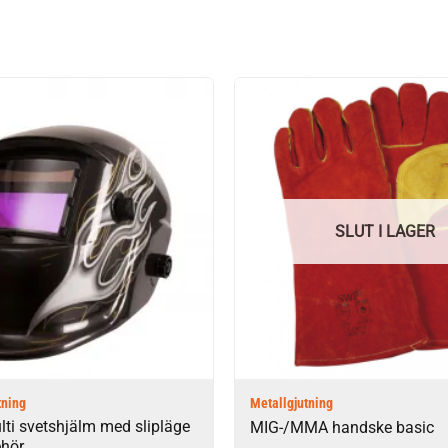
SLUT I LAGER
tning
Metallgjutning
ti svetshjälm med slipläge
MIG-/MMA handske basic
ehör