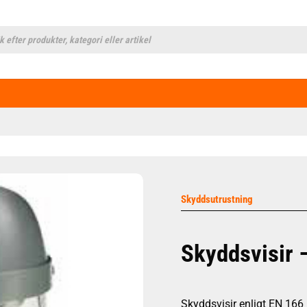
cts
h
Skyddsutrustning
Skyddsvisir 
Skyddsvisir enligt EN 166