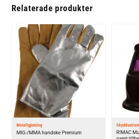
Relaterade produkter
Metallgjutning
Skyddsutrus
R!MAC Mul
MIG-/MMA handske Premium
samt tillb