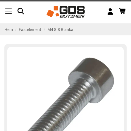
Skip
to
content
Hem
/
Fästelement
/
M4 8.8 Blanka