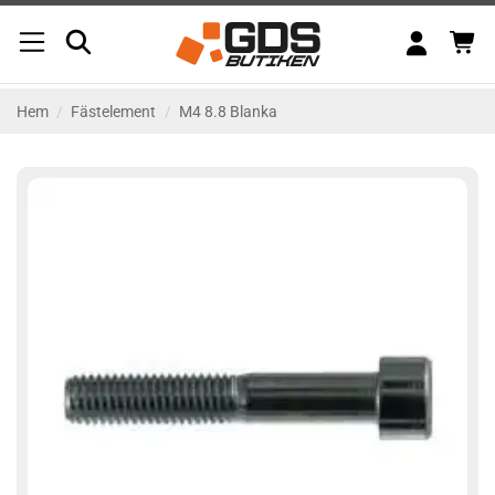
Skip
to
content
Hem
/
Fästelement
/
M4 8.8 Blanka