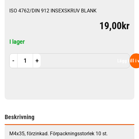
ISO 4762/DIN 912 INSEXSKRUV BLANK
19,00
kr
I lager
M4x35 10st mängd
Lägg till i
Beskrivning
M4x35, förzinkad. Förpackningsstorlek 10 st.