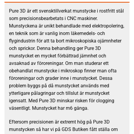
Pure 3D är ett svensktillverkat munstycke i rostfritt stål
som precisionsbearbetats i CNC maskiner.
Munstyckena är unikt behandlade med elektropolering,
en teknik som är vanlig inom läkemedels- och
flygindustrin för att ta bort mikroskopiska ojämnheter
och sprickor. Denna behandling ger Pure 3D
munstycket en mycket förbättrad jämnhet och
avsaknad av föroreningar. Om man studerar ett
obehandlat munstycke i mikroskop finner man ofta
föroreningar och grader inne i munstycket. Dessa
problem byggs på då munstycket används med
ytterligare pålagringar och tillslut är munstycket
igensatt. Med Pure 3D minskar risken för clogging
väsentligt. Munstycket har m6 gänga.
Eftersom precisionen är extremt hög på Pure 3D
munstycken så har vi på GDS Butiken fått ställa om