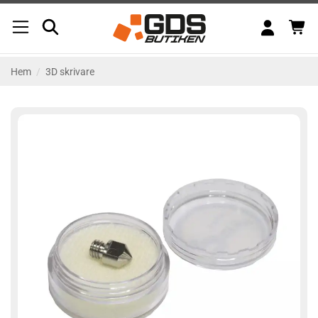
Skip
to
content
Hem
/
3D skrivare