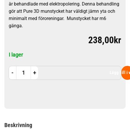
är behandlade med elektropolering. Denna behandling
gör att Pure 3D munstycket har väldigt jämn yta och
minimalt med föroreningar. Munstycket har m6
gänga.
238,00
kr
I lager
Pure 3d Nozzle 0,2mm mängd
Lägg till i
Beskrivning