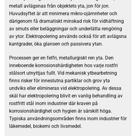
metall avlägsnas från objektets yta, jon för jon.
Huvudsyftet är att minimera mikro-ojämnheter och
därigenom få dramatiskt minskad risk för vidhäftning
av smuts eller beläggningar och underlätta rengöring
av ytor. Elektropolering används också för att avlägsna
kantgrader, öka glansen och passivera ytan.
Processen ger en felfri, metallurgiskt ren yta. Den
inneboende korrosionshärdigheten hos varje rostfri
stålsort utnyttjas fullt. Vid mekanisk ytbearbetning
finns risker för inneslutna partiklar och grov yta
undviks eller elimineras vid elektropolering. Av dessa
skäl har elektropolering blivit en vanlig behandling av
rostfritt stål inom industrier där kraven på
korrosionshärdighet och hygien är särskilt höga.
Typiska användningsområden finns inom industrier för
läkemedel, biokemi och livsmedel.