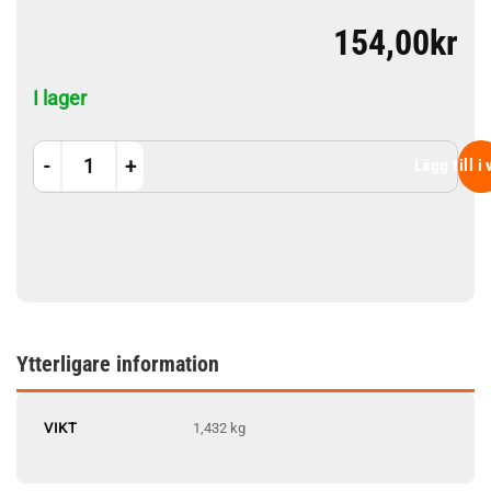
154,00
kr
I lager
Vattenglas mängd
Lägg till i
Ytterligare information
VIKT
1,432 kg