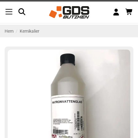
Skip
to
content
Hem
/
Kemikalier