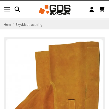
Skip
to
content
Hem
/
Skyddsutrustning