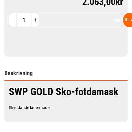
2.063,00
kr
Sko-damask Premium mängd
Lägg till i
Beskrivning
SWP GOLD Sko-fotdamask
Skyddande lädermodell.