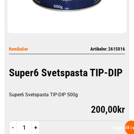
Kemikalier
Artikelnr: 2615016
Super6 Svetspasta TIP-DIP
Super6 Svetspasta TIP-DIP 500g
200,00
kr
Super6 Svetspasta TIP-DIP mängd
Lägg till i