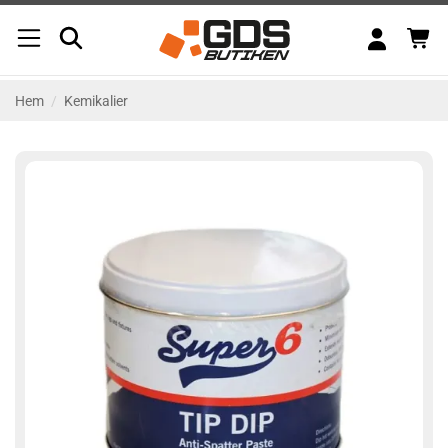
Skip
to
content
Hem
/
Kemikalier