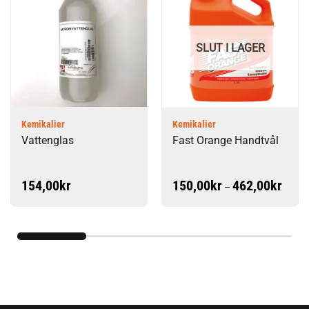
SLUT I LAGER
Kemikalier
Kemikalier
Vattenglas
Fast Orange Handtvål
Prisint
154,00
kr
150,00
kr
462,00
kr
–
150,0
till
462,0