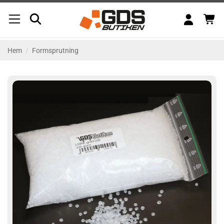
Skip
to
content
Hem
/
Formsprutning