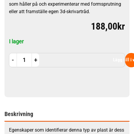
som håller på och experimenterar med formsprutning
eller att framställe egen 3d-skrivartråd.
188,00
kr
I lager
LDPE granulat - 1 kg mängd
Lägg till i
Beskrivning
Egenskaper som identifierar denna typ av plast är dess