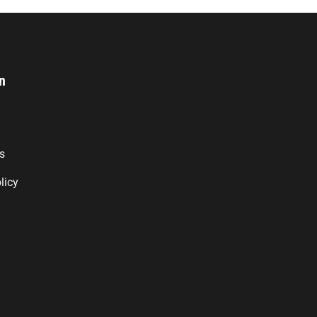
n
s
licy