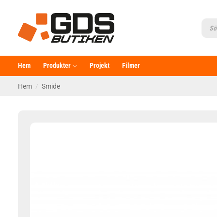
Skip
to
Produ
searc
content
Hem
Produkter
Projekt
Filmer
Hem
/
Smide