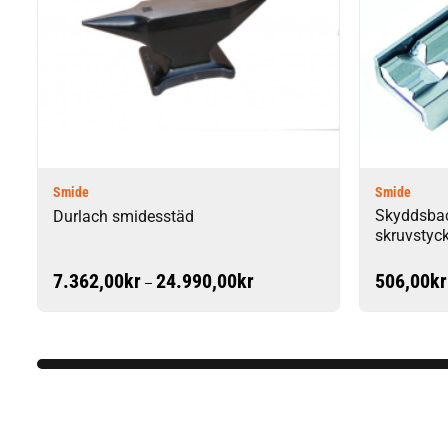
Smide
Smide
Skyddsback
Durlach smidesstäd
skruvstyc
Prisintervall:
7.362,00
kr
24.990,00
kr
506,00
kr
–
7.362,00kr
till
24.990,00kr