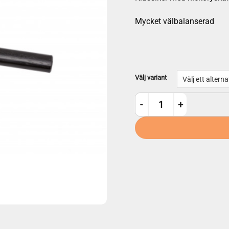
Mycket välbalanserad
Välj variant
Peddinghaus kulhammare m