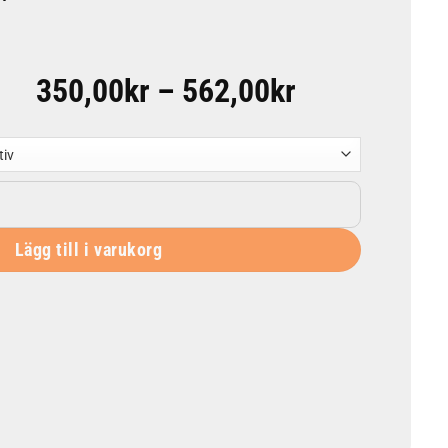
Prisinterval
350,00
kr
–
562,00
kr
350,00kr
till
562,00kr
ängd
Lägg till i varukorg