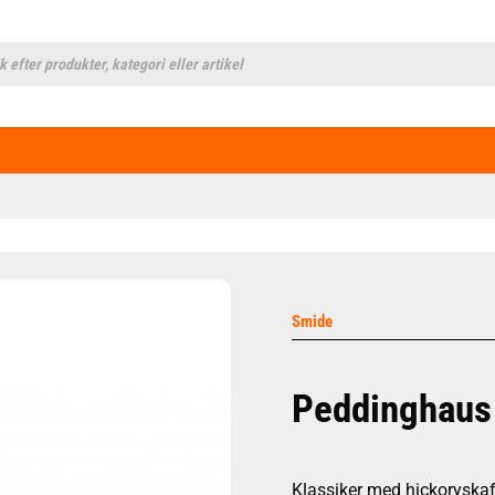
cts
h
Smide
Peddinghaus
Klassiker med hickoryskaf