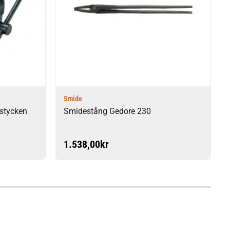
Smide
stycken
Smidestång Gedore 230
risintervall:
1.538,00
kr
.337,00kr
ll
.700,00kr