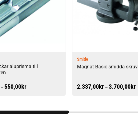
Smide
ar aluprisma till
Magnat Basic smidda skruv
ken
Prisintervall:
P
550,00
kr
2.337,00
kr
3.700,00
kr
–
–
506,00kr
2
till
ti
550,00kr
3