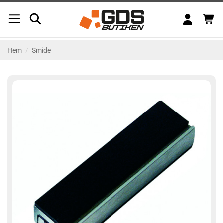
Skip
to
content
Hem
/
Smide