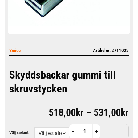
Smide
Artikelnr: 2711022
Skyddsbackar gummi till
skruvstycken
Pr
518,00
kr
–
531,00
kr
51
Skyddsbackar gummi till skruvstyc
til
Välj variant