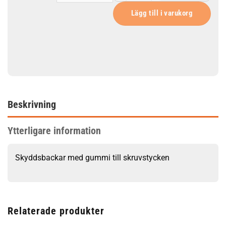
53
Lägg till i varukorg
Beskrivning
Ytterligare information
Skyddsbackar med gummi till skruvstycken
Relaterade produkter