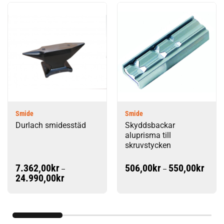
Smide
Smide
Durlach smidesstäd
Skyddsbackar
aluprisma till
skruvstycken
Prisint
7.362,00
kr
506,00
kr
550,00
kr
–
–
506,0
Prisintervall:
24.990,00
kr
till
7.362,00kr
550,0
till
24.990,00kr