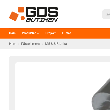
Skip
to
Produ
searc
content
Hem
Produkter
Projekt
Filmer
Hem
/
Fästelement
/
M5 8.8 Blanka