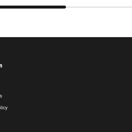
n
s
licy