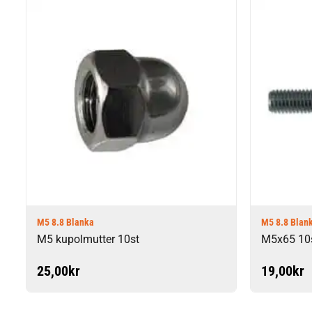
M5 8.8 Blanka
M5 8.8 Blan
M5 kupolmutter 10st
M5x65 10
25,00
kr
19,00
kr