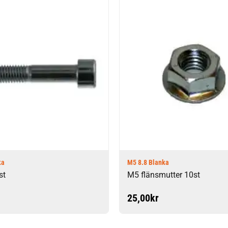
ka
M5 8.8 Blanka
st
M5 flänsmutter 10st
25,00
kr