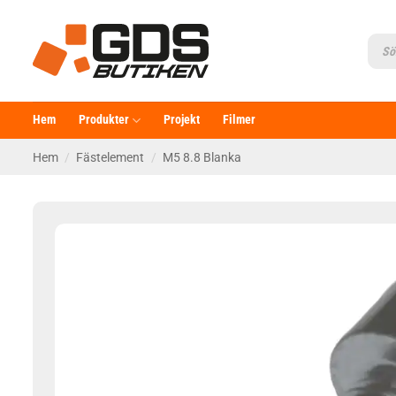
Skip
to
Produ
searc
content
Hem
Produkter
Projekt
Filmer
Hem
/
Fästelement
/
M5 8.8 Blanka