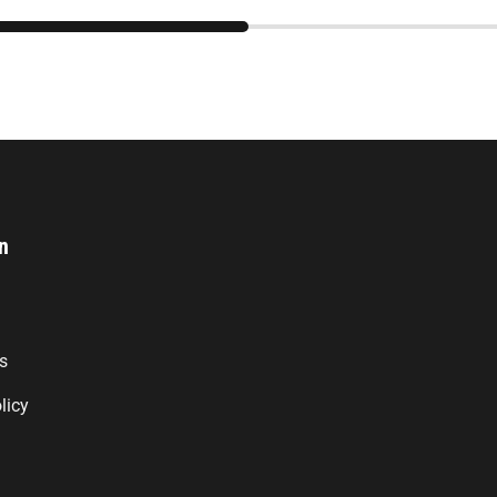
n
s
licy