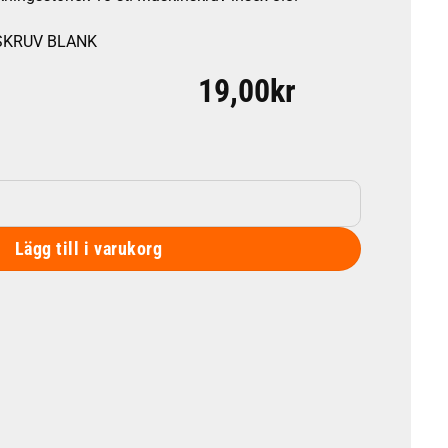
XSKRUV BLANK
19,00
kr
Lägg till i varukorg