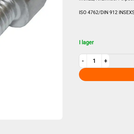
ISO 4762/DIN 912 INSE
I lager
M5x22 10st mängd