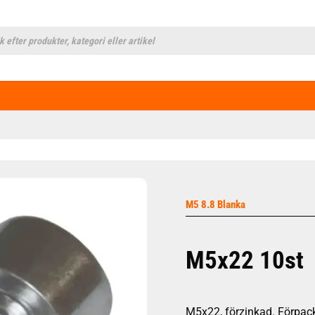
cts
h
M5 8.8 Blanka
M5x22 10st
M5x22, förzinkad. Förpack