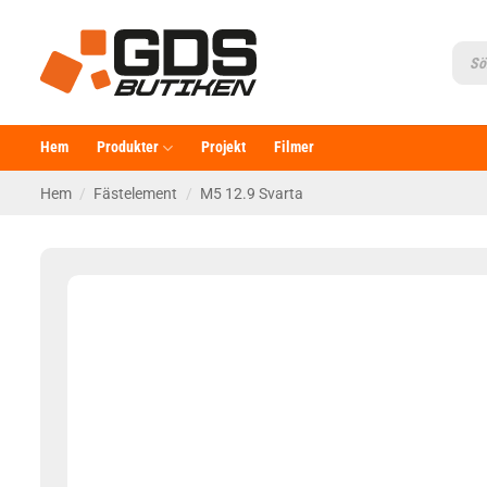
Skip
to
Produ
searc
content
Hem
Produkter
Projekt
Filmer
Hem
/
Fästelement
/
M5 12.9 Svarta