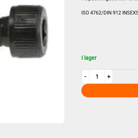
ISO 4762/DIN 912 INSE
I lager
M5x18 12.9 Svarta 10st män