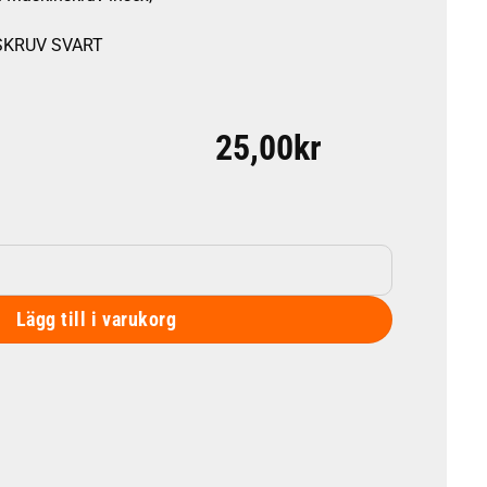
XSKRUV SVART
25,00
kr
gd
Lägg till i varukorg