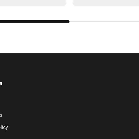
n
s
licy