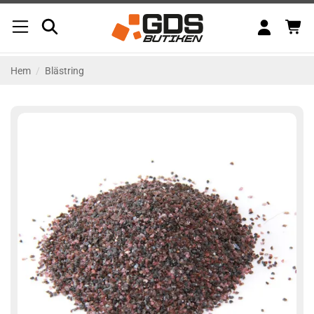
Skip
to
content
Hem
/
Blästring