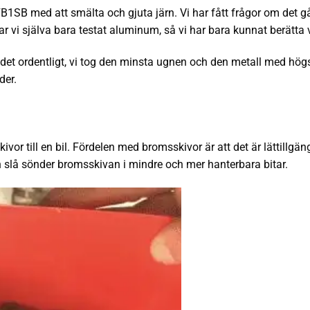
1SB med att smälta och gjuta järn. Vi har fått frågor om det går
ar vi själva bara testat aluminum, så vi har bara kunnat berätta 
a det ordentligt, vi tog den minsta ugnen och den metall med hög
der.
or till en bil. Fördelen med bromsskivor är att det är lättillgä
n slå sönder bromsskivan i mindre och mer hanterbara bitar.