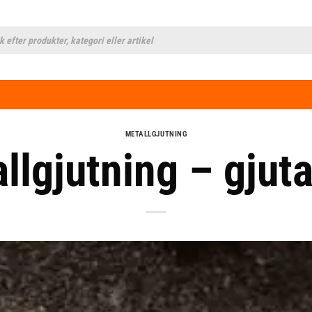
cts
h
METALLGJUTNING
llgjutning – gjuta