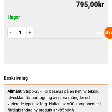
795,00
kr
I lager
Stripp-S3F TIX 5 Liter mängd
Lägg till i
Beskrivning
Allmänt:
Stripp-S3F Tix baseras på en helt ny teknik,
utvecklad för borttagning av stora mängder och
varierade typer av färg. Halten av VOC-komponenter i
färdigblandad ny produkt är <85 vikt%.