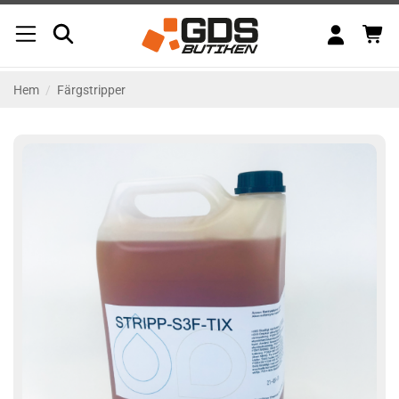
Skip
to
content
Hem
/
Färgstripper