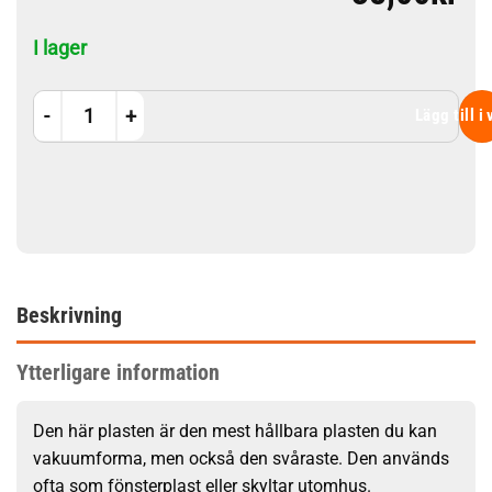
I lager
Polykarbonat 0,75mm mängd
Lägg till i
Beskrivning
Ytterligare information
Den här plasten är den mest hållbara plasten du kan
vakuumforma, men också den svåraste. Den används
ofta som fönsterplast eller skyltar utomhus.