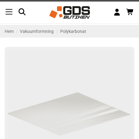
Skip
to
content
Hem
/
Vakuumformning
/
Polykarbonat