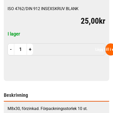
ISO 4762/DIN 912 INSEXSKRUV BLANK
25,00
kr
I lager
M8x30 10st mängd
Lägg till i
Beskrivning
M8x30, förzinkad. Förpackningsstorlek 10 st.