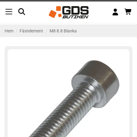
Skip
to
content
Hem
/
Fästelement
/
M8 8.8 Blanka