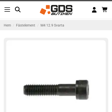
Skip
to
content
Hem
/
Fästelement
/
M4 12.9 Svarta