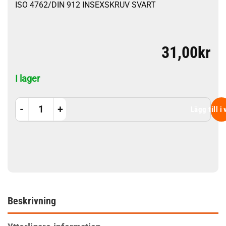
ISO 4762/DIN 912 INSEXSKRUV SVART
31,00
kr
I lager
M4x65 12.9 Svarta 10st mängd
Lägg till i
Beskrivning