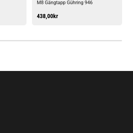
M8 Gängtapp Gühring 946
438,00
kr