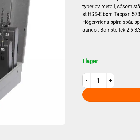
typer av metall, såsom stål
st HSS-E borr. Tappar: 5
Högervridna spiralspår, sp
gängor. Borr storlek 2,5 3
I lager
Gängsats Gühring 5698 män