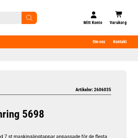
Mitt Konto
Varukorg
Om oss
Kontakt
Artikelnr: 2606035
hring 5698
 7 st maskingängtappar anpassade för de flesta