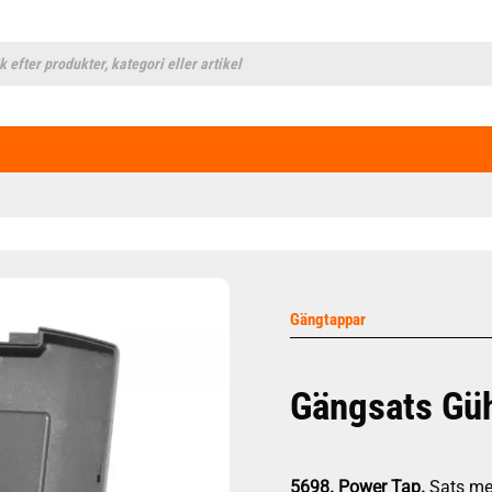
cts
h
Gängtappar
Gängsats Gü
5698. Power Tap.
Sats med