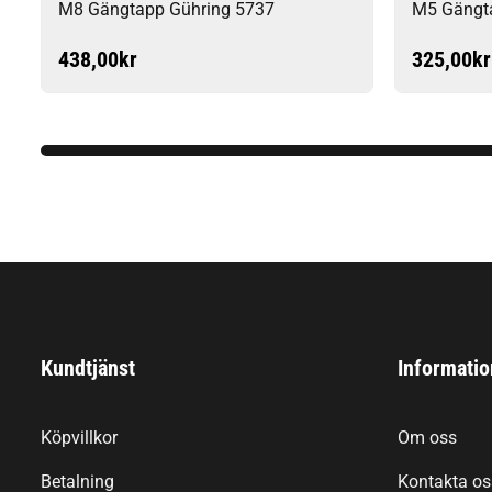
M8 Gängtapp Gühring 5737
M5 Gängt
438,00
kr
325,00
kr
Kundtjänst
Informatio
Köpvillkor
Om oss
Betalning
Kontakta os