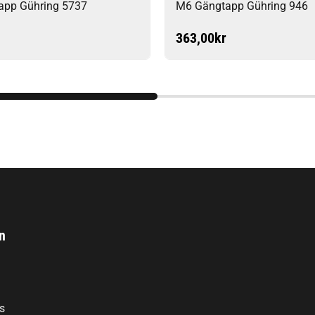
app Gühring 5737
M6 Gängtapp Gühring 946
363,00
kr
n
s