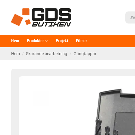
Skip
to
Produ
searc
content
Hem
Produkter
Projekt
Filmer
Hem
/
Skärande bearbetning
/
Gängtappar