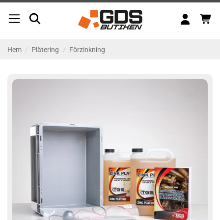
Skip
to
content
Hem
/
Plätering
/
Förzinkning