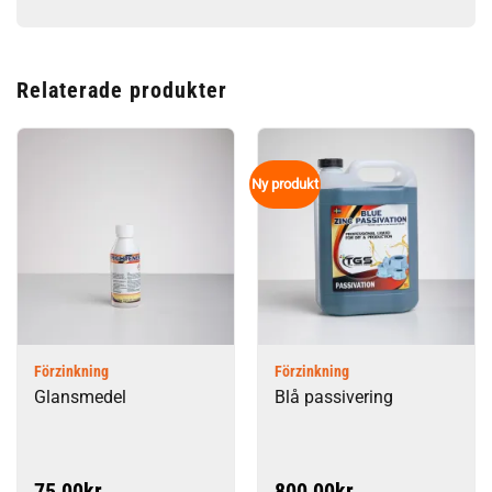
Relaterade produkter
Ny produkt
Förzinkning
Förzinkning
Glansmedel
Blå passivering
75,00
kr
800,00
kr