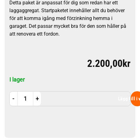
Detta paket är anpassat för dig som redan har ett
laggaggregat. Startpaketet innehåller allt du behöver
för att komma igång med förzinkning hemma i
garaget. Det passar mycket bra för den som håller på
att renovera ett fordon.
2.200,00
kr
I lager
Elförzinkning startpaket - mellan utan labbagregat mängd
Lägg till i