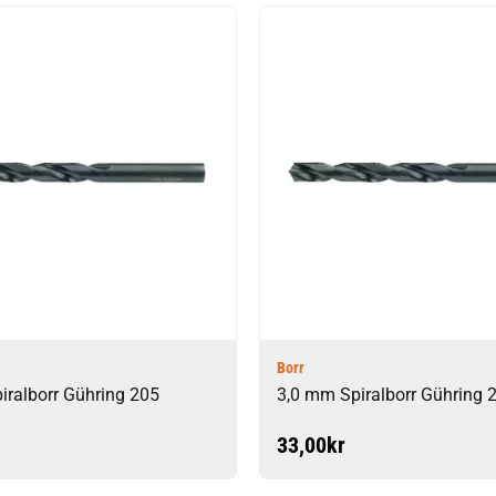
Borr
iralborr Gühring 205
3,0 mm Spiralborr Gühring 
33,00
kr