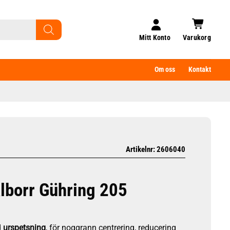
Mitt Konto
Varukorg
Om oss
Kontakt
Artikelnr: 2606040
lborr Gühring 205
d
urspetsning
, för noggrann centrering, reducering