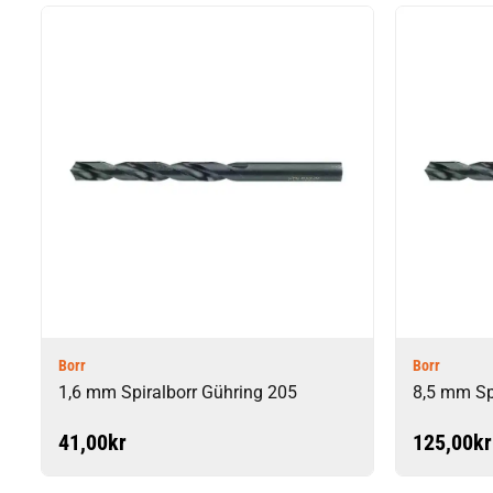
Borr
Borr
1,6 mm Spiralborr Gühring 205
8,5 mm Sp
41,00
kr
125,00
kr