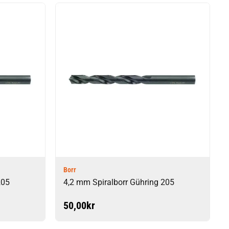
Borr
205
4,2 mm Spiralborr Gühring 205
50,00
kr