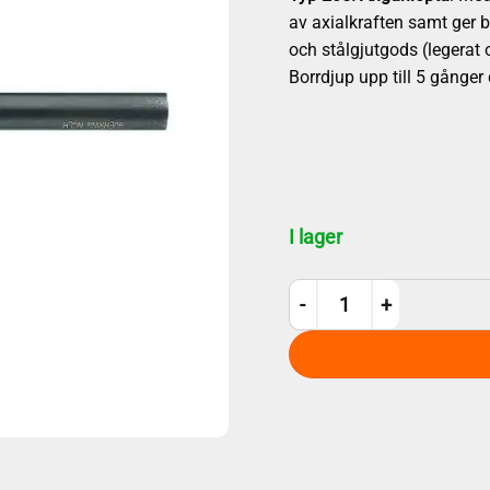
av axialkraften samt ger b
och stålgjutgods (legerat 
Borrdjup upp till 5 gånger
I lager
5,0 mm Spiralborr Gühring 2