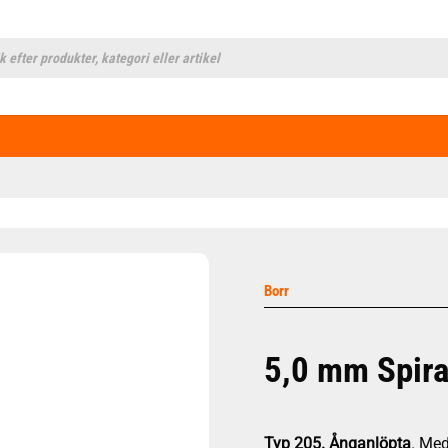
cts
h
Borr
5,0 mm Spira
Typ 205.
Ånganlöpta
. Me