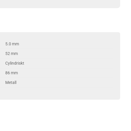
5.0 mm
52 mm
Cylindriskt
86 mm
Metall