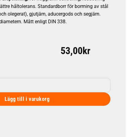
ättre håltolerans. Standardborr för borrning av stål
och olegerat), gjutjärn, aducergods och segjärn.
 diametern. Mått enligt DIN 338.
53,00
kr
05 mängd
Lägg till i varukorg