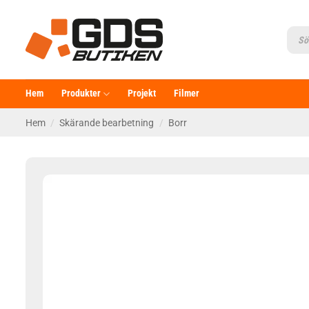
Skip
to
Produ
searc
content
Hem
Produkter
Projekt
Filmer
Hem
/
Skärande bearbetning
/
Borr