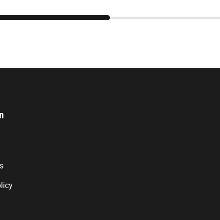
n
s
licy